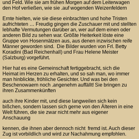
und Feld. Wie sie am frühen Morgen auf dem Leiterwagen
den Hof verließen, wie sie .auf wogenden Weizenfeldern
Ernte hielten, wie sie diese einbrachten und hohe Tristen
aufrichteten … Freudig gingen die Zuschauer mit und stellten
lebhafte Vermutungen darüber an, wer auf dem einen oder
anderen Bild zu sehen war. Größte Heiterkeit löste eine
Gruppe von Hosenmätzen aus, aus denen inzwischen reife
Männer geworden sind. Die Bilder wurden von Frl. Betty
Koradini (Bad Reichenhall) und Frau Helene Meister
(Salzburg) vorgeführt.
Hier hat es eine Gemeinschaft fertiggebracht, sich die
Heimat im Herzen zu erhalten, und so sah man, wo immer
man hinblickte, fröhliche Gesichter. Und was bei den
Beschenowaern noch .angenehm auffällt! Sie bringen zu
ihren Zusammenkünften
auch ihre Kinder mit, und diese langweilen sich kein
bißchen, sondern lassen sich gerne von den Älteren in eine
Welt führen, die sie zwar nicht mehr aus eigener
Anschauung
kennen, die ihnen aber dennoch nicht fremd ist. Auch dieser
Zug ist vorbildlich und wird zur Nachahmung empfohlen.