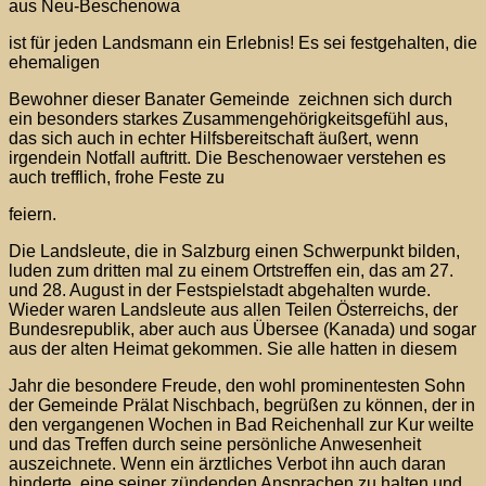
aus Neu-Beschenowa
ist für jeden Landsmann ein Erlebnis! Es sei festgehalten, die
ehemaligen
Bewohner dieser Banater Gemeinde zeichnen sich durch
ein besonders starkes Zusammengehörigkeitsgefühl aus,
das sich auch in echter Hilfsbereitschaft äußert, wenn
irgendein Notfall auftritt. Die Beschenowaer verstehen es
auch trefflich, frohe Feste zu
feiern.
Die Landsleute, die in Salzburg einen Schwerpunkt bilden,
luden zum dritten mal zu einem Ortstreffen ein, das am 27.
und 28. August in der Festspielstadt abgehalten wurde.
Wieder waren Landsleute aus allen Teilen Österreichs, der
Bundesrepublik, aber auch aus Übersee (Kanada) und sogar
aus der alten Heimat gekommen. Sie alle hatten in diesem
Jahr die besondere Freude, den wohl prominentesten Sohn
der Gemeinde Prälat Nischbach, begrüßen zu können, der in
den vergangenen Wochen in Bad Reichenhall zur Kur weilte
und das Treffen durch seine persönliche Anwesenheit
auszeichnete. Wenn ein ärztliches Verbot ihn auch daran
hinderte, eine seiner zündenden Ansprachen zu halten und