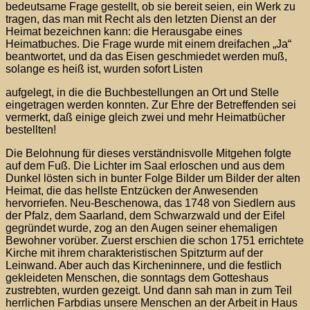
bedeutsame Frage gestellt, ob sie bereit seien, ein Werk zu
tragen, das man mit Recht als den letzten Dienst an der
Heimat bezeichnen kann: die Herausgabe eines
Heimatbuches. Die Frage wurde mit einem dreifachen „Ja“
beantwortet, und da das Eisen geschmiedet werden muß,
solange es heiß ist, wurden sofort Listen
aufgelegt, in die die Buchbestellungen an Ort und Stelle
eingetragen werden konnten. Zur Ehre der Betreffenden sei
vermerkt, daß einige gleich zwei und mehr Heimatbücher
bestellten!
Die Belohnung für dieses verständnisvolle Mitgehen folgte
auf dem Fuß. Die Lichter im Saal erloschen und aus dem
Dunkel lösten sich in bunter Folge Bilder um Bilder der alten
Heimat, die das hellste Entzücken der Anwesenden
hervorriefen. Neu-Beschenowa, das 1748 von Siedlern aus
der Pfalz, dem Saarland, dem Schwarzwald und der Eifel
gegründet wurde, zog an den Augen seiner ehemaligen
Bewohner vorüber. Zuerst erschien die schon 1751 errichtete
Kirche mit ihrem charakteristischen Spitzturm auf der
Leinwand. Aber auch das Kircheninnere, und die festlich
gekleideten Menschen, die sonntags dem Gotteshaus
zustrebten, wurden gezeigt. Und dann sah man in zum Teil
herrlichen Farbdias unsere Menschen an der Arbeit in Haus