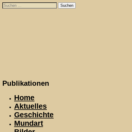
Skip
Suchen
to
nach:
content
Publikationen
Home
Aktuelles
Geschichte
Mundart
Bilder