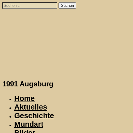
Skip
Suchen
to
nach:
content
1991 Augsburg
Home
Aktuelles
Geschichte
Mundart
Bilder