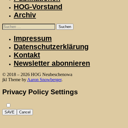
HOG-Vorstand
Archiv
Suchen
nach:
Impressum
Datenschutzerklärung
Kontakt
Newsletter abonnieren
© 2018 – 2026 HOG Neubeschenowa
WordPress
jkl Theme by
Aaron Snowberger
.
Privacy Policy Settings
SAVE
Cancel