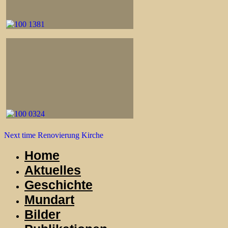
Post
Next
Next time
Renovierung Kirche
Post
navigation
Home
Aktuelles
Geschichte
Mundart
Bilder