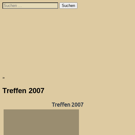
Skip
Suchen
to
nach:
content
HOG
»
Neubeschenowa
Treffen 2007
Treffen 2007